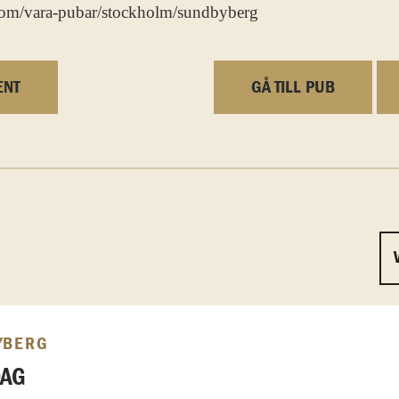
com/vara-pubar/stockholm/sundbyberg
ENT
GÅ TILL PUB
YBERG
DAG