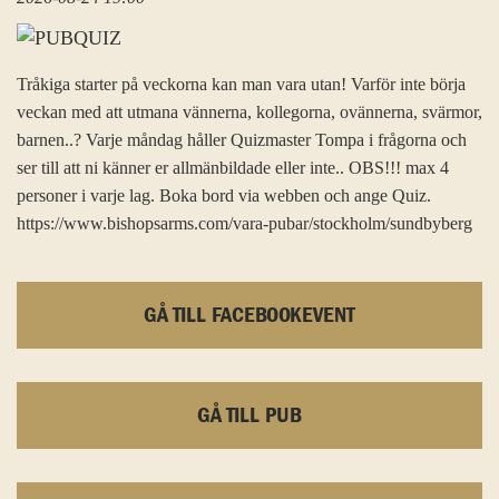
Tråkiga starter på veckorna kan man vara utan! Varför inte börja
veckan med att utmana vännerna, kollegorna, ovännerna, svärmor,
barnen..? Varje måndag håller Quizmaster Tompa i frågorna och
ser till att ni känner er allmänbildade eller inte.. OBS!!! max 4
personer i varje lag. Boka bord via webben och ange Quiz.
https://www.bishopsarms.com/vara-pubar/stockholm/sundbyberg
GÅ TILL FACEBOOKEVENT
GÅ TILL PUB