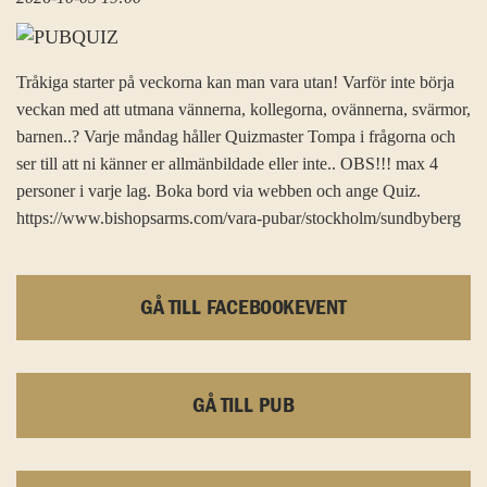
Tråkiga starter på veckorna kan man vara utan! Varför inte börja
veckan med att utmana vännerna, kollegorna, ovännerna, svärmor,
barnen..? Varje måndag håller Quizmaster Tompa i frågorna och
ser till att ni känner er allmänbildade eller inte.. OBS!!! max 4
personer i varje lag. Boka bord via webben och ange Quiz.
https://www.bishopsarms.com/vara-pubar/stockholm/sundbyberg
GÅ TILL FACEBOOKEVENT
GÅ TILL PUB