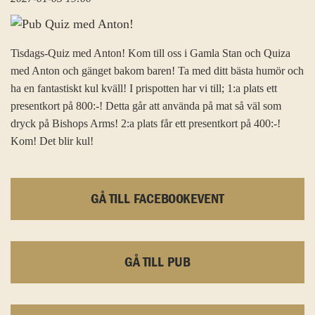
Tisdags-Quiz med Anton! Kom till oss i Gamla Stan och Quiza
med Anton och gänget bakom baren! Ta med ditt bästa humör och
ha en fantastiskt kul kväll! I prispotten har vi till; 1:a plats ett
presentkort på 800:-! Detta går att använda på mat så väl som
dryck på Bishops Arms! 2:a plats får ett presentkort på 400:-!
Kom! Det blir kul!
GÅ TILL FACEBOOKEVENT
GÅ TILL PUB