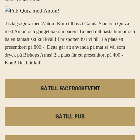
Tisdags-Quiz med Anton! Kom till oss i Gamla Stan och Quiza
med Anton och gänget bakom baren! Ta med ditt bästa humör och
ha en fantastiskt kul kväll! I prispotten har vi till; 1:a plats ett
presentkort på 800:-! Detta går att använda på mat så väl som
dryck på Bishops Arms! 2:a plats får ett presentkort på 400:-!
Kom! Det blir kul!
GÅ TILL FACEBOOKEVENT
GÅ TILL PUB