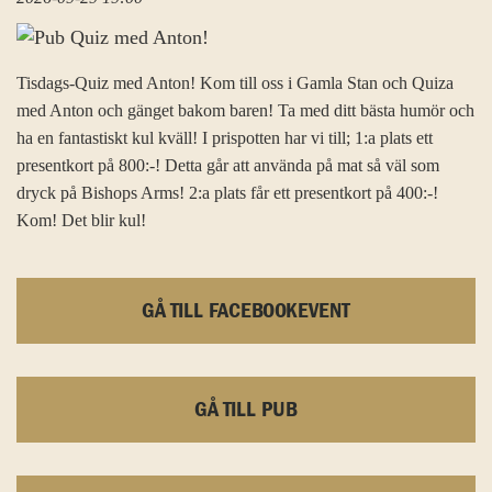
Tisdags-Quiz med Anton! Kom till oss i Gamla Stan och Quiza
med Anton och gänget bakom baren! Ta med ditt bästa humör och
ha en fantastiskt kul kväll! I prispotten har vi till; 1:a plats ett
presentkort på 800:-! Detta går att använda på mat så väl som
dryck på Bishops Arms! 2:a plats får ett presentkort på 400:-!
Kom! Det blir kul!
GÅ TILL FACEBOOKEVENT
GÅ TILL PUB