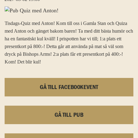
Tisdags-Quiz med Anton! Kom till oss i Gamla Stan och Quiza
med Anton och gänget bakom baren! Ta med ditt bästa humör och
ha en fantastiskt kul kväll! I prispotten har vi till; 1:a plats ett
presentkort på 800:-! Detta går att använda på mat så väl som
dryck på Bishops Arms! 2:a plats får ett presentkort på 400:-!
Kom! Det blir kul!
GÅ TILL FACEBOOKEVENT
GÅ TILL PUB