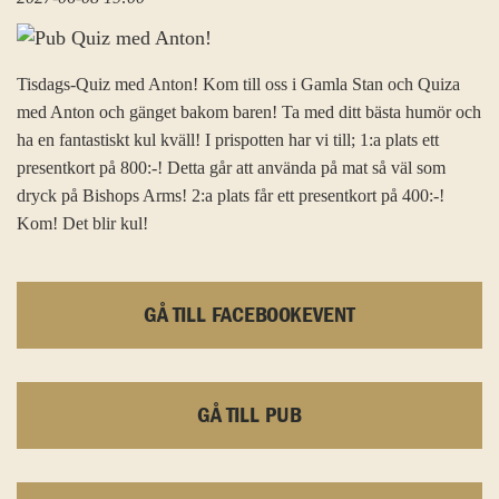
Tisdags-Quiz med Anton! Kom till oss i Gamla Stan och Quiza
med Anton och gänget bakom baren! Ta med ditt bästa humör och
ha en fantastiskt kul kväll! I prispotten har vi till; 1:a plats ett
presentkort på 800:-! Detta går att använda på mat så väl som
dryck på Bishops Arms! 2:a plats får ett presentkort på 400:-!
Kom! Det blir kul!
GÅ TILL FACEBOOKEVENT
GÅ TILL PUB