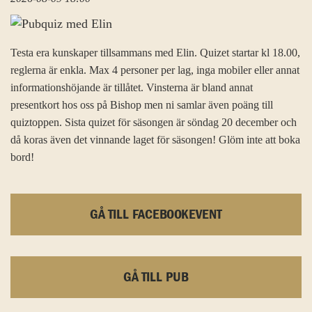
Testa era kunskaper tillsammans med Elin. Quizet startar kl 18.00,
reglerna är enkla. Max 4 personer per lag, inga mobiler eller annat
informationshöjande är tillåtet. Vinsterna är bland annat
presentkort hos oss på Bishop men ni samlar även poäng till
quiztoppen. Sista quizet för säsongen är söndag 20 december och
då koras även det vinnande laget för säsongen! Glöm inte att boka
bord!
GÅ TILL FACEBOOKEVENT
GÅ TILL PUB