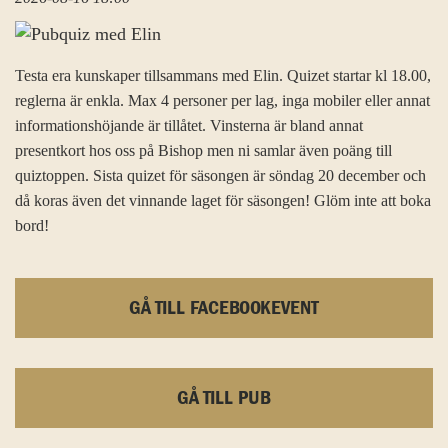
Testa era kunskaper tillsammans med Elin. Quizet startar kl 18.00,
reglerna är enkla. Max 4 personer per lag, inga mobiler eller annat
informationshöjande är tillåtet. Vinsterna är bland annat
presentkort hos oss på Bishop men ni samlar även poäng till
quiztoppen. Sista quizet för säsongen är söndag 20 december och
då koras även det vinnande laget för säsongen! Glöm inte att boka
bord!
GÅ TILL FACEBOOKEVENT
GÅ TILL PUB