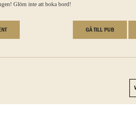
ongen! Glöm inte att boka bord!
ENT
GÅ TILL PUB