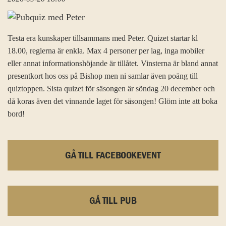
Testa era kunskaper tillsammans med Peter. Quizet startar kl
18.00, reglerna är enkla. Max 4 personer per lag, inga mobiler
eller annat informationshöjande är tillåtet. Vinsterna är bland annat
presentkort hos oss på Bishop men ni samlar även poäng till
quiztoppen. Sista quizet för säsongen är söndag 20 december och
då koras även det vinnande laget för säsongen! Glöm inte att boka
bord!
GÅ TILL FACEBOOKEVENT
GÅ TILL PUB