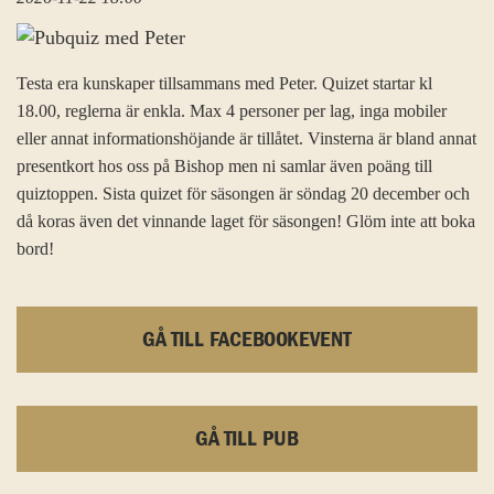
Testa era kunskaper tillsammans med Peter. Quizet startar kl
18.00, reglerna är enkla. Max 4 personer per lag, inga mobiler
eller annat informationshöjande är tillåtet. Vinsterna är bland annat
presentkort hos oss på Bishop men ni samlar även poäng till
quiztoppen. Sista quizet för säsongen är söndag 20 december och
då koras även det vinnande laget för säsongen! Glöm inte att boka
bord!
GÅ TILL FACEBOOKEVENT
GÅ TILL PUB