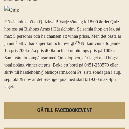
Hässleholms bästa Quizkväll! Varje söndag kl18:00 är det Quiz
hos oss på Bishops Arms i Hässleholm. Så samla ihop ert lag på
max 5 personer och ha chansen att vinna priser. Men det bästa är
ju ändå att vi har super kul och trevligt 🙂 Ni kan vinna följande.
1:a pris 700kr 2:a pris 400kr och ett utlottnings pris på 100kr.
Samt våra tre omgångar med Quiz toppen, där laget med högst
total poäng vinner ett pris. Boka ert bord på 0451-253570 eller
skriv till hassleholm@bishopsarms.com Ps. sista söndagen i aug,
sep, okt & nov är det Sverige quiz med start kl19:00 max 4p i
laget.
GÅ TILL FACEBOOKEVENT