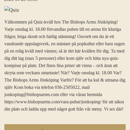
Välkommen på Quiz-kväll hos The Bishops Arms Jönköping!
Varje onsdag kl. 18.00 förvandlas puben till en arena för kluriga
frågor, höga skratt och härlig stämning! Oavsett om du är ett
vandrande uppslagsverk, en mästare på popkultur eller bara sugen
på en rolig kväll med vänner, så är det här kvällen för dig. Ta med
dig ditt lag (max 5 personer) eller kom själv och hitta nya quiz-
kompisar på plats. Det finns fina priser att vinna – och äran att
skryta som veckans smartaste! När? Varje onsdag kl. 18.00 Var?
The Bishops Arms Jönköping Varför? För att ha kul & utmana dig
själv Kom boka via telefon 036-2505022, mail
jonkoping@bishopsarms.com eller via våran hemsida
https://www.bishopsarms.com/vara-pubar/jonkoping/ för att säkra
din plats och ladda upp med något gott från vår meny. Vi ses där!