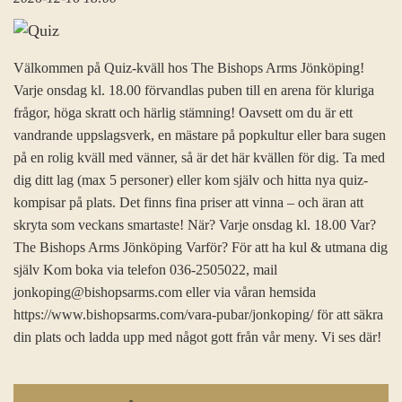
Välkommen på Quiz-kväll hos The Bishops Arms Jönköping!
Varje onsdag kl. 18.00 förvandlas puben till en arena för kluriga
frågor, höga skratt och härlig stämning! Oavsett om du är ett
vandrande uppslagsverk, en mästare på popkultur eller bara sugen
på en rolig kväll med vänner, så är det här kvällen för dig. Ta med
dig ditt lag (max 5 personer) eller kom själv och hitta nya quiz-
kompisar på plats. Det finns fina priser att vinna – och äran att
skryta som veckans smartaste! När? Varje onsdag kl. 18.00 Var?
The Bishops Arms Jönköping Varför? För att ha kul & utmana dig
själv Kom boka via telefon 036-2505022, mail
jonkoping@bishopsarms.com eller via våran hemsida
https://www.bishopsarms.com/vara-pubar/jonkoping/ för att säkra
din plats och ladda upp med något gott från vår meny. Vi ses där!