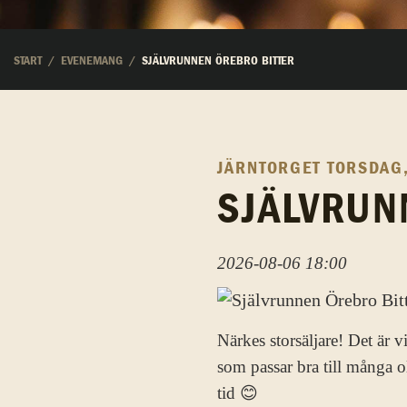
START
EVENEMANG
SJÄLVRUNNEN ÖREBRO BITTER
JÄRNTORGET
TORSDAG,
SJÄLVRUN
2026-08-06 18:00
Närkes storsäljare! Det är v
som passar bra till många 
tid 😊