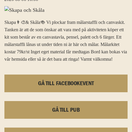
Skapa👨‍🎨& Skåla🍻 Vi plockar fram målarstaffli och canvaskit.
Tanken är att de som önskar att vara med på aktiviteten köper ett
kit som består av en canvastavla, pensel, palett och 6 färger. Ett
målarstaffli lånas ut under tiden ni är här och målar. Målarkitet
kostar 79kr/st Inget eget material får medtagas Bord kan bokas via
vår hemsida eller så är det bara att ringa! Varmt välkomna!
GÅ TILL FACEBOOKEVENT
GÅ TILL PUB