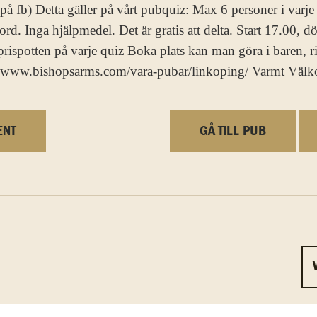
på fb) Detta gäller på vårt pubquiz: Max 6 personer i varje
rd. Inga hjälpmedel. Det är gratis att delta. Start 17.00, 
 prispotten på varje quiz Boka plats kan man göra i baren,
s://www.bishopsarms.com/vara-pubar/linkoping/ Varmt Väl
ENT
GÅ TILL PUB