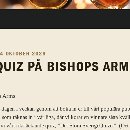
4 OKTOBER 2026
UIZ PÅ BISHOPS AR
 dagen i veckan genom att boka in er till vårt populära pub
som räknas in i vår liga, där vi korar en vinnare sista kväl
 vårt rikstäckande quiz, "Det Stora SverigeQuizet". (Det st