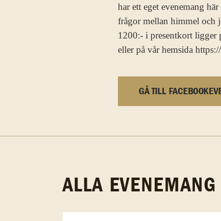
har ett eget evenemang här 
frågor mellan himmel och jo
1200:- i presentkort ligger
eller på vår hemsida http
GÅ TILL FACEBOOKEV
ALLA EVENEMANG