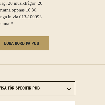
 lag. 20 musikfrågor, 20
dörrarna öppnas 16.30.
 ringa in via 013-100993
komna!!!
BOKA BORD PÅ PUB