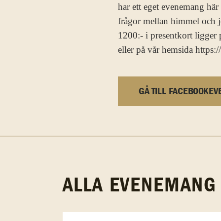
har ett eget evenemang här 
frågor mellan himmel och jo
1200:- i presentkort ligger
eller på vår hemsida http
GÅ TILL FACEBOOKEV
ALLA EVENEMANG