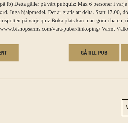
på fb) Detta gäller på vårt pubquiz: Max 6 personer i varje
rd. Inga hjälpmedel. Det är gratis att delta. Start 17.00, 
 prispotten på varje quiz Boka plats kan man göra i baren,
s://www.bishopsarms.com/vara-pubar/linkoping/ Varmt Väl
ENT
GÅ TILL PUB