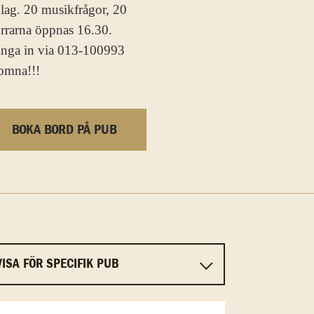
 lag. 20 musikfrågor, 20
dörrarna öppnas 16.30.
 ringa in via 013-100993
komna!!!
BOKA BORD PÅ PUB