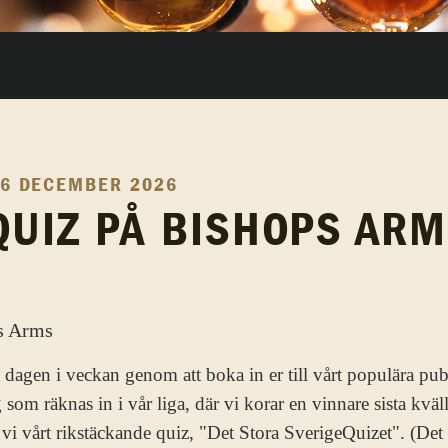
6 DECEMBER 2026
UIZ PÅ BISHOPS AR
 dagen i veckan genom att boka in er till vårt populära pub
som räknas in i vår liga, där vi korar en vinnare sista kväl
 vårt rikstäckande quiz, "Det Stora SverigeQuizet". (Det st