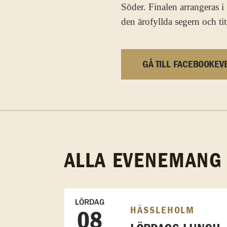
Söder. Finalen arrangeras 
den ärofyllda segern och ti
GÅ TILL FACEBOOKEV
ALLA EVENEMANG
LÖRDAG
HÄSSLEHOLM
08