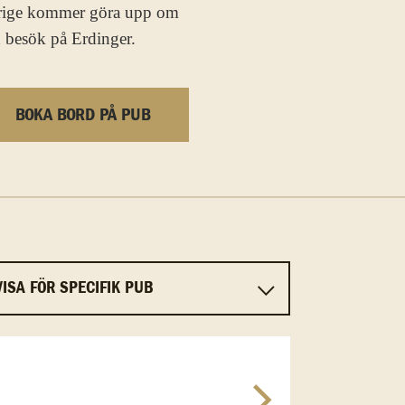
verige kommer göra upp om
d besök på Erdinger.
BOKA BORD PÅ PUB