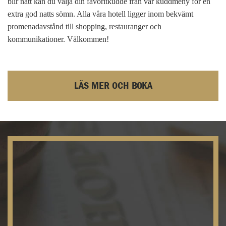
blir natt kan du välja din favoritkudde från vår kuddmeny för en
extra god natts sömn. Alla våra hotell ligger inom bekvämt
promenadavstånd till shopping, restauranger och
kommunikationer. Välkommen!
LÄS MER OCH BOKA