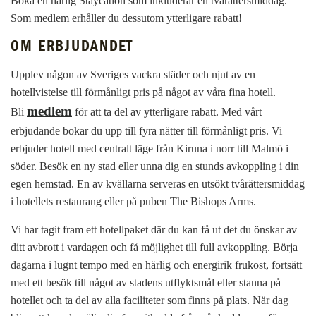
Boka en härlig Staycation som inkluderar en tvårättersmiddag.
Som medlem erhåller du dessutom ytterligare rabatt!
OM ERBJUDANDET
Upplev någon av Sveriges vackra städer och njut av en
hotellvistelse till förmånligt pris på något av våra fina hotell.
medlem
Bli
för att ta del av ytterligare rabatt. Med vårt
erbjudande bokar du upp till fyra nätter till förmånligt pris. Vi
erbjuder hotell med centralt läge från Kiruna i norr till Malmö i
söder. Besök en ny stad eller unna dig en stunds avkoppling i din
egen hemstad. En av kvällarna serveras en utsökt tvårättersmiddag
i hotellets restaurang eller på puben The Bishops Arms.
Vi har tagit fram ett hotellpaket där du kan få ut det du önskar av
ditt avbrott i vardagen och få möjlighet till full avkoppling. Börja
dagarna i lugnt tempo med en härlig och energirik frukost, fortsätt
med ett besök till något av stadens utflyktsmål eller stanna på
hotellet och ta del av alla faciliteter som finns på plats. När dag