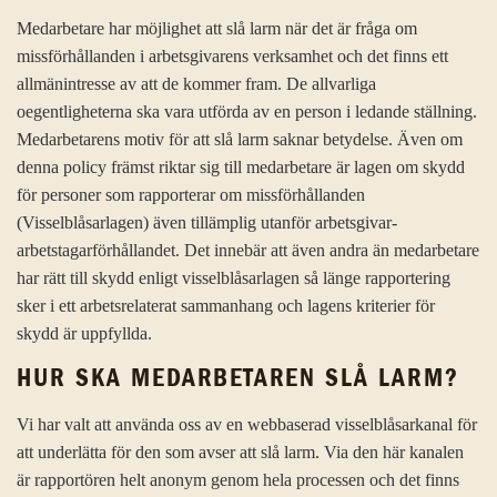
Medarbetare har möjlighet att slå larm när det är fråga om
missförhållanden i arbetsgivarens verksamhet och det finns ett
allmänintresse av att de kommer fram. De allvarliga
oegentligheterna ska vara utförda av en person i ledande ställning.
Medarbetarens motiv för att slå larm saknar betydelse. Även om
denna policy främst riktar sig till medarbetare är lagen om skydd
för personer som rapporterar om missförhållanden
(Visselblåsarlagen) även tillämplig utanför arbetsgivar-
arbetstagarförhållandet. Det innebär att även andra än medarbetare
har rätt till skydd enligt visselblåsarlagen så länge rapportering
sker i ett arbetsrelaterat sammanhang och lagens kriterier för
skydd är uppfyllda.
HUR SKA MEDARBETAREN SLÅ LARM?
Vi har valt att använda oss av en webbaserad visselblåsarkanal för
att underlätta för den som avser att slå larm. Via den här kanalen
är rapportören helt anonym genom hela processen och det finns