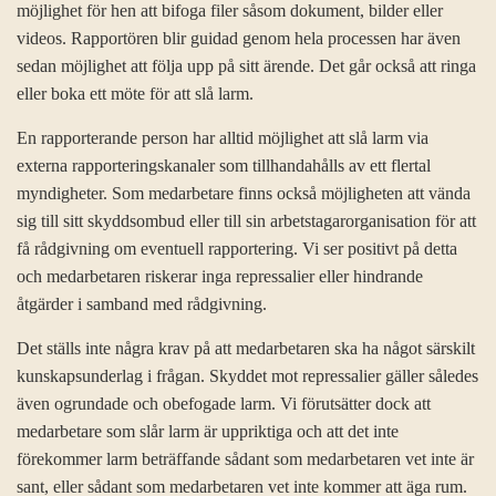
möjlighet för hen att bifoga filer såsom dokument, bilder eller
videos. Rapportören blir guidad genom hela processen har även
sedan möjlighet att följa upp på sitt ärende. Det går också att ringa
eller boka ett möte för att slå larm.
En rapporterande person har alltid möjlighet att slå larm via
externa rapporteringskanaler som tillhandahålls av ett flertal
myndigheter. Som medarbetare finns också möjligheten att vända
sig till sitt skyddsombud eller till sin arbetstagarorganisation för att
få rådgivning om eventuell rapportering. Vi ser positivt på detta
och medarbetaren riskerar inga repressalier eller hindrande
åtgärder i samband med rådgivning.
Det ställs inte några krav på att medarbetaren ska ha något särskilt
kunskapsunderlag i frågan. Skyddet mot repressalier gäller således
även ogrundade och obefogade larm. Vi förutsätter dock att
medarbetare som slår larm är uppriktiga och att det inte
förekommer larm beträffande sådant som medarbetaren vet inte är
sant, eller sådant som medarbetaren vet inte kommer att äga rum.