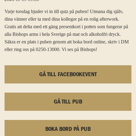
Varje torsdag bjuder vi in till quiz på puben! Utmana dig själv,
dina vänner eller ta med dina kollegor på en rolig afterwork.
Gratis att delta med ett gäng presentkort i potten som fungerar på
alla Bishops arms i hela Sverige på mat och alkoholfri dryck.
Säkra er en plats i puben genom att boka bord online, skriv i DM
eller ring oss på 0250-13000. Vi ses på Bishops!
GÅ TILL FACEBOOKEVENT
GÅ TILL PUB
BOKA BORD PÅ PUB