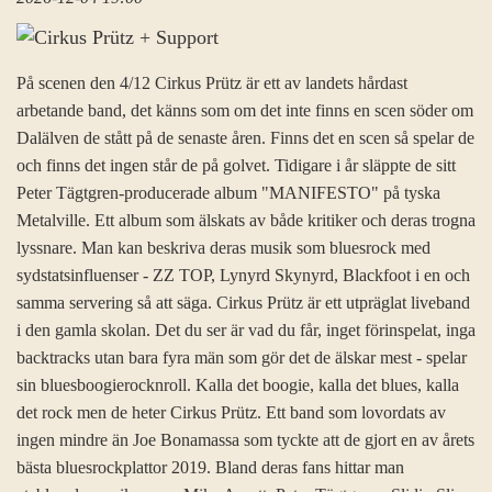
På scenen den 4/12 Cirkus Prütz är ett av landets hårdast
arbetande band, det känns som om det inte finns en scen söder om
Dalälven de stått på de senaste åren. Finns det en scen så spelar de
och finns det ingen står de på golvet. Tidigare i år släppte de sitt
Peter Tägtgren-producerade album "MANIFESTO" på tyska
Metalville. Ett album som älskats av både kritiker och deras trogna
lyssnare. Man kan beskriva deras musik som bluesrock med
sydstatsinfluenser - ZZ TOP, Lynyrd Skynyrd, Blackfoot i en och
samma servering så att säga. Cirkus Prütz är ett utpräglat liveband
i den gamla skolan. Det du ser är vad du får, inget förinspelat, inga
backtracks utan bara fyra män som gör det de älskar mest - spelar
sin bluesboogierocknroll. Kalla det boogie, kalla det blues, kalla
det rock men de heter Cirkus Prütz. Ett band som lovordats av
ingen mindre än Joe Bonamassa som tyckte att de gjort en av årets
bästa bluesrockplattor 2019. Bland deras fans hittar man