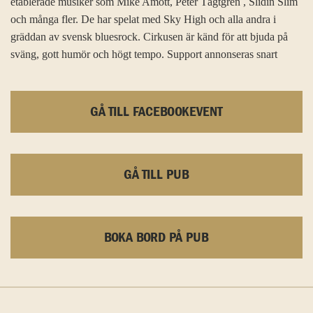
etablerade musiker som Mike Amott, Peter Tägtgren , Slidin Slim
och många fler. De har spelat med Sky High och alla andra i
gräddan av svensk bluesrock. Cirkusen är känd för att bjuda på
sväng, gott humör och högt tempo. Support annonseras snart
GÅ TILL FACEBOOKEVENT
GÅ TILL PUB
BOKA BORD PÅ PUB