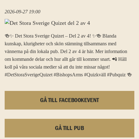
2026-09-27 19:00
🍻✨ Det Stora Sverige Quizet – Del 2 av 4! ✨🍻 Blanda
kunskap, klurigheter och skön stämning tillsammans med
vännerna på din lokala pub. Del 2 av 4 är här. Mer information
om kommande delar och hur allt går till kommer snart. 📲 Håll
koll på våra sociala medier så att du inte missar något!
#DetStoraSverigeQuizet #BishopsArms #Quizkväll #Pubquiz 🍻
GÅ TILL FACEBOOKEVENT
GÅ TILL PUB