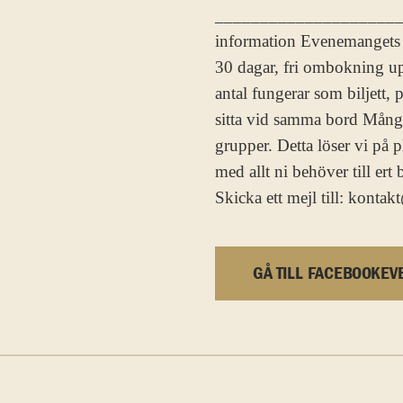
_____________________
information Evenemangets t
30 dagar, fri ombokning up
antal fungerar som biljett, 
sitta vid samma bord Många
grupper. Detta löser vi på p
med allt ni behöver till ert
Skicka ett mejl till: kont
GÅ TILL FACEBOOKEV