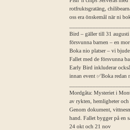
Fish 'n chips Serveras med 
rotfruktsgratäng, chilibearn
oss era önskemål när ni boka
_____________________
Bird – gäller till 31 augus
försvunna barnen – en mordg
Boka nio platser – vi bju
Fallet med de försvunna bar
Early Bird inkluderar ocks
innan event ✅Boka redan nu
____________________
Mordgåta: Mysteriet i Mont
av rykten, hemligheter och m
Genom dokument, vittnesmål 
hand. Fallet bygger på en 
24 okt och 21 nov