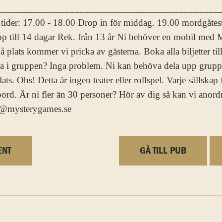
______________________________________________
ider: 17.00 - 18.00 Drop in för middag. 19.00 mordgåtesta
p till 14 dagar Rek. från 13 år Ni behöver en mobil med
på plats kommer vi pricka av gästerna. Boka alla biljetter t
 i gruppen? Inga problem. Ni kan behöva dela upp gruppen
lats. Obs! Detta är ingen teater eller rollspel. Varje sällska
 bord. Är ni fler än 30 personer? Hör av dig så kan vi anordn
akt@mysterygames.se
ENT
GÅ TILL PUB