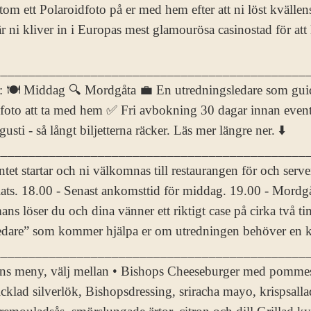
om ett Polaroidfoto på er med hem efter att ni löst kvällens f
r ni kliver in i Europas mest glamourösa casinostad för att 
______________________________________________
ni: 🍽️ Middag 🔍 Mordgåta 💼 En utredningsledare som guid
idfoto att ta med hem ✅ Fri avbokning 30 dagar innan e
usti - så långt biljetterna räcker. Läs mer längre ner. ⬇️
_____________________________________________
tet startar och ni välkomnas till restaurangen för och serve
plats. 18.00 - Senast ankomsttid för middag. 19.00 - Mordg
s löser du och dina vänner ett riktigt case på cirka två tim
edare” som kommer hjälpa er om utredningen behöver en knuff 
_____________________________________________
ns meny, välj mellan • Bishops Cheeseburger med pomme
cklad silverlök, Bishopsdressing, sriracha mayo, krispsall