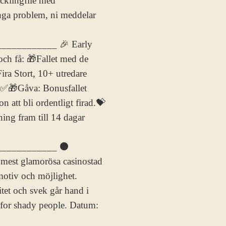
ycklingfilé med
? Inga problem, ni meddelar
__________ 🎉 Early
 och få: 🎁Fallet med de
ira Stort, 10+ utredare
) ✅🎁Gåva: Bonusfallet
 att bli ordentligt firad.💝
ng fram till 14 dagar
____________ ⚫
 mest glamorösa casinostad
 motiv och möjlighet.
itet och svek går hand i
 for shady people. Datum: