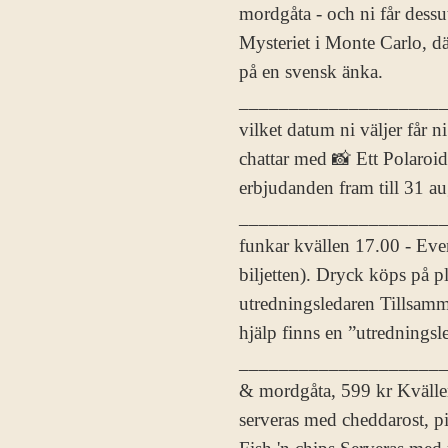
mordgåta - och ni får dessut
Mysteriet i Monte Carlo, dä
på en svensk änka.
_____________________
vilket datum ni väljer får 
chattar med 📸 Ett Polaro
erbjudanden fram till 31 aug
_____________________
funkar kvällen 17.00 - Even
biljetten). Dryck köps på 
utredningsledaren Tillsamman
hjälp finns en ”utredningsl
_____________________
& mordgåta, 599 kr Kvälle
serveras med cheddarost, pi