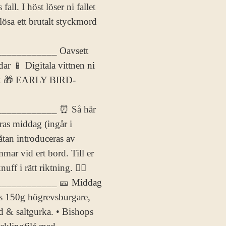
all. I höst löser ni fallet
lösa ett brutalt styckmord
__________ Oavsett
ar 📱 Digitala vittnen ni
vent 🎁 EARLY BIRD-
___________ ⏰ Så här
ras middag (ingår i
åtan introduceras av
mar vid ert bord. Till er
i rätt riktning. 🕵️‍♀️
___________ 🎫 Middag
s 150g högrevsburgare,
ad & saltgurka. • Bishops