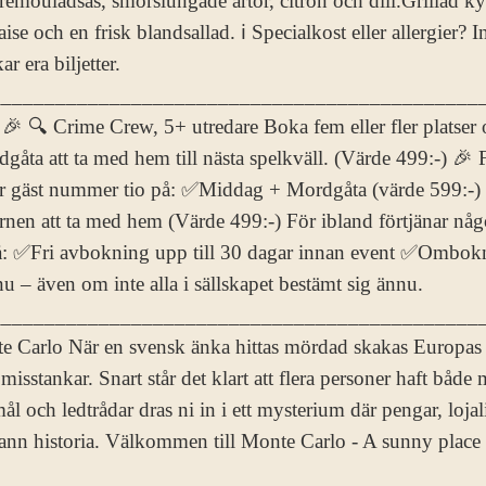
remouladsås, smörslungade ärtor, citron och dill.Grillad k
aise och en frisk blandsallad. ℹ️ Specialkost eller allergier
r era biljetter.
______________________________________________
ti 🎉 🔍 Crime Crew, 5+ utredare Boka fem eller fler platser
åta att ta med hem till nästa spelkväll. (Värde 499:-) 🎉 F
der gäst nummer tio på: ✅Middag + Mordgåta (värde 599:-
nen att ta med hem (Värde 499:-) För ibland förtjänar någon
å: ✅Fri avbokning upp till 30 dagar innan event ✅Ombokni
 – även om inte alla i sällskapet bestämt sig ännu.
_____________________________________________
e Carlo När en svensk änka hittas mördad skakas Europas
isstankar. Snart står det klart att flera personer haft både
och ledtrådar dras ni in i ett mysterium där pengar, lojal
sann historia. Välkommen till Monte Carlo - A sunny place