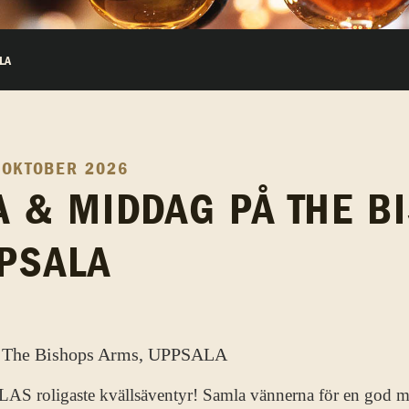
LA
 OKTOBER 2026
 & MIDDAG PÅ THE B
PSALA
LAS roligaste kvällsäventyr! Samla vännerna för en god 