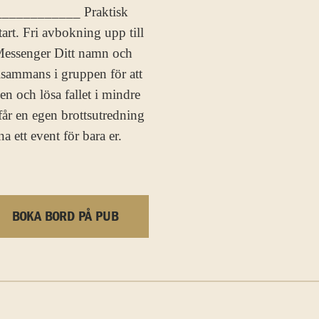
__________ Praktisk
rt. Fri avbokning upp till
 Messenger Ditt namn och
illsammans i gruppen för att
 och lösa fallet i mindre
p får en egen brottsutredning
a ett event för bara er.
BOKA BORD PÅ PUB