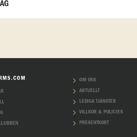
DAG
RMS.COM
OM OSS
AKTUELLT
AR
LEDIGA TJÄNSTER
LL
VILLKOR & POLICIES
NG
PRESENTKORT
KLUBBEN