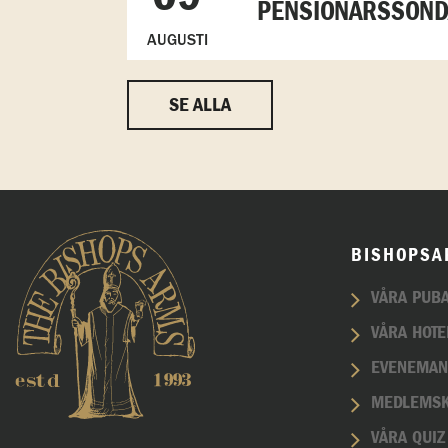
PENSIONÄRSSÖN
AUGUSTI
SE ALLA
BISHOPSA
VÅRA PUB
VÅRA HOTE
EVENEMA
MEDLEMS
VÅRA QUIZ