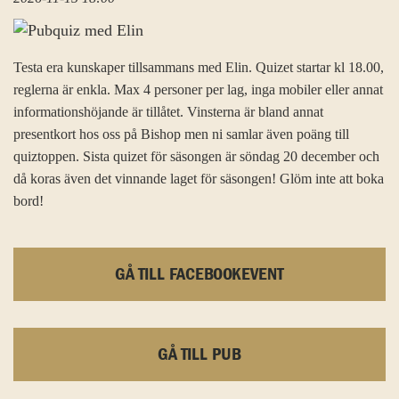
Testa era kunskaper tillsammans med Elin. Quizet startar kl 18.00,
reglerna är enkla. Max 4 personer per lag, inga mobiler eller annat
informationshöjande är tillåtet. Vinsterna är bland annat
presentkort hos oss på Bishop men ni samlar även poäng till
quiztoppen. Sista quizet för säsongen är söndag 20 december och
då koras även det vinnande laget för säsongen! Glöm inte att boka
bord!
GÅ TILL FACEBOOKEVENT
GÅ TILL PUB