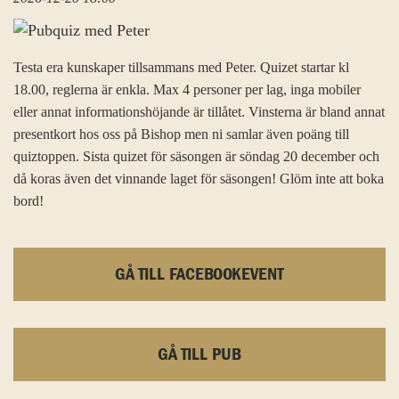
Testa era kunskaper tillsammans med Peter. Quizet startar kl
18.00, reglerna är enkla. Max 4 personer per lag, inga mobiler
eller annat informationshöjande är tillåtet. Vinsterna är bland annat
presentkort hos oss på Bishop men ni samlar även poäng till
quiztoppen. Sista quizet för säsongen är söndag 20 december och
då koras även det vinnande laget för säsongen! Glöm inte att boka
bord!
GÅ TILL FACEBOOKEVENT
GÅ TILL PUB