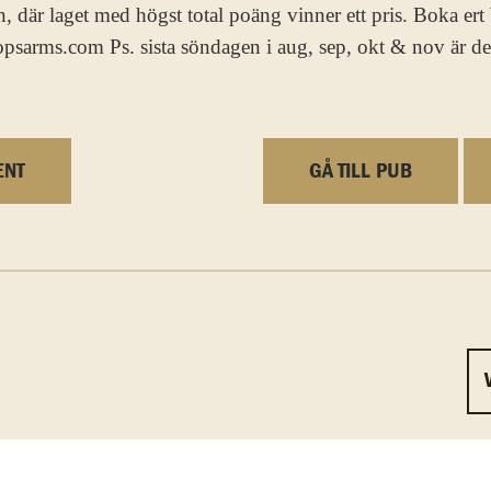
där laget med högst total poäng vinner ett pris. Boka er
opsarms.com Ps. sista söndagen i aug, sep, okt & nov är de
ENT
GÅ TILL PUB