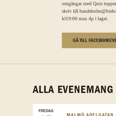
omgångar med Quiz toppen, 
skriv till hassleholm@bish
kl19:00 max 4p i laget.
GÅ TILL FACEBOOKEV
ALLA EVENEMANG
FREDAG
MALMÖ ADELGATAN