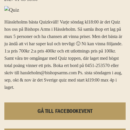
Hässleholms bästa Quizkväll! Varje söndag kl18:00 är det Quiz
hos oss på Bishops Arms i Hässleholm. Så samla ihop ert lag på
max 5 personer och ha chansen att vinna priser. Men det bästa är
ju ändå att vi har super kul och trevligt 🙂 Ni kan vinna följande.
1:a pris 700kr 2:a pris 400kr och ett utlottnings pris på 100kr.
Samt våra tre omgångar med Quiz toppen, där laget med högst
total poäng vinner ett pris. Boka ert bord på 0451-253570 eller
skriv till hassleholm@bishopsarms.com Ps. sista söndagen i aug,
sep, okt & nov är det Sverige quiz med start kl19:00 max 4p i
laget.
GÅ TILL FACEBOOKEVENT