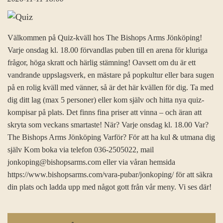
Välkommen på Quiz-kväll hos The Bishops Arms Jönköping!
Varje onsdag kl. 18.00 förvandlas puben till en arena för kluriga
frågor, höga skratt och härlig stämning! Oavsett om du är ett
vandrande uppslagsverk, en mästare på popkultur eller bara sugen
på en rolig kväll med vänner, så är det här kvällen för dig. Ta med
dig ditt lag (max 5 personer) eller kom själv och hitta nya quiz-
kompisar på plats. Det finns fina priser att vinna – och äran att
skryta som veckans smartaste! När? Varje onsdag kl. 18.00 Var?
The Bishops Arms Jönköping Varför? För att ha kul & utmana dig
själv Kom boka via telefon 036-2505022, mail
jonkoping@bishopsarms.com eller via våran hemsida
https://www.bishopsarms.com/vara-pubar/jonkoping/ för att säkra
din plats och ladda upp med något gott från vår meny. Vi ses där!