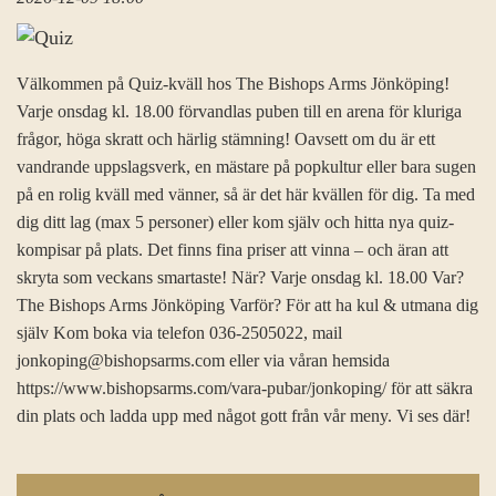
Välkommen på Quiz-kväll hos The Bishops Arms Jönköping!
Varje onsdag kl. 18.00 förvandlas puben till en arena för kluriga
frågor, höga skratt och härlig stämning! Oavsett om du är ett
vandrande uppslagsverk, en mästare på popkultur eller bara sugen
på en rolig kväll med vänner, så är det här kvällen för dig. Ta med
dig ditt lag (max 5 personer) eller kom själv och hitta nya quiz-
kompisar på plats. Det finns fina priser att vinna – och äran att
skryta som veckans smartaste! När? Varje onsdag kl. 18.00 Var?
The Bishops Arms Jönköping Varför? För att ha kul & utmana dig
själv Kom boka via telefon 036-2505022, mail
jonkoping@bishopsarms.com eller via våran hemsida
https://www.bishopsarms.com/vara-pubar/jonkoping/ för att säkra
din plats och ladda upp med något gott från vår meny. Vi ses där!