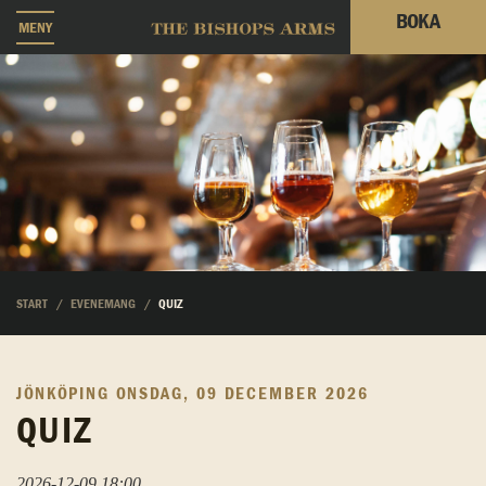
BOKA
MENY
START
EVENEMANG
QUIZ
JÖNKÖPING
ONSDAG, 09 DECEMBER 2026
QUIZ
2026-12-09 18:00