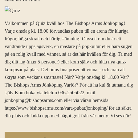
Välkommen på Quiz-kväll hos The Bishops Arms Jönköping!
Varje onsdag kl. 18.00 förvandlas puben till en arena för kluriga
frågor, höga skratt och härlig stämning! Oavsett om du är ett
vandrande uppslagsverk, en mästare på popkultur eller bara sugen
på en rolig kväll med vänner, så är det här kvällen för dig. Ta med
dig ditt lag (max 5 personer) eller kom själv och hitta nya quiz-
kompisar på plats. Det finns fina priser att vinna – och äran att
skryta som veckans smartaste! När? Varje onsdag kl. 18.00 Var?
The Bishops Arms Jönköping Varför? För att ha kul & utmana dig
själv Kom boka via telefon 036-2505022, mail
jonkoping@bishopsarms.com eller via våran hemsida
https://www.bishopsarms.com/vara-pubar/jonkoping/ för att säkra
din plats och ladda upp med något gott från vår meny. Vi ses där!