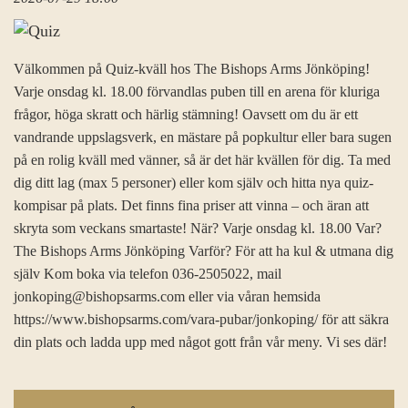
Välkommen på Quiz-kväll hos The Bishops Arms Jönköping!
Varje onsdag kl. 18.00 förvandlas puben till en arena för kluriga
frågor, höga skratt och härlig stämning! Oavsett om du är ett
vandrande uppslagsverk, en mästare på popkultur eller bara sugen
på en rolig kväll med vänner, så är det här kvällen för dig. Ta med
dig ditt lag (max 5 personer) eller kom själv och hitta nya quiz-
kompisar på plats. Det finns fina priser att vinna – och äran att
skryta som veckans smartaste! När? Varje onsdag kl. 18.00 Var?
The Bishops Arms Jönköping Varför? För att ha kul & utmana dig
själv Kom boka via telefon 036-2505022, mail
jonkoping@bishopsarms.com eller via våran hemsida
https://www.bishopsarms.com/vara-pubar/jonkoping/ för att säkra
din plats och ladda upp med något gott från vår meny. Vi ses där!