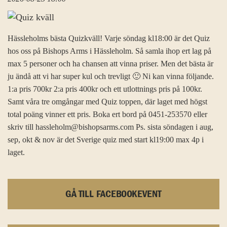
Hässleholms bästa Quizkväll! Varje söndag kl18:00 är det Quiz
hos oss på Bishops Arms i Hässleholm. Så samla ihop ert lag på
max 5 personer och ha chansen att vinna priser. Men det bästa är
ju ändå att vi har super kul och trevligt 🙂 Ni kan vinna följande.
1:a pris 700kr 2:a pris 400kr och ett utlottnings pris på 100kr.
Samt våra tre omgångar med Quiz toppen, där laget med högst
total poäng vinner ett pris. Boka ert bord på 0451-253570 eller
skriv till hassleholm@bishopsarms.com Ps. sista söndagen i aug,
sep, okt & nov är det Sverige quiz med start kl19:00 max 4p i
laget.
GÅ TILL FACEBOOKEVENT