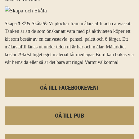
Skapa👨‍🎨& Skåla🍻 Vi plockar fram målarstaffli och canvaskit.
Tanken är att de som önskar att vara med på aktiviteten köper ett
kit som består av en canvastavla, pensel, palett och 6 färger. Ett
målarstaffli lånas ut under tiden ni är här och målar. Målarkitet
kostar 79kr/st Inget eget material får medtagas Bord kan bokas via
vår hemsida eller så är det bara att ringa! Varmt välkomna!
GÅ TILL FACEBOOKEVENT
GÅ TILL PUB