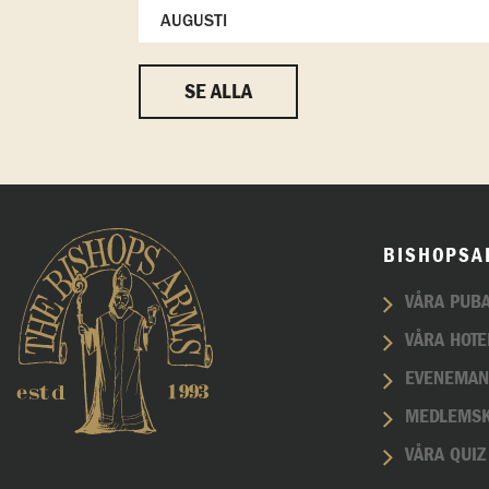
AUGUSTI
SE ALLA
BISHOPSA
VÅRA PUB
VÅRA HOTE
EVENEMA
MEDLEMS
VÅRA QUIZ