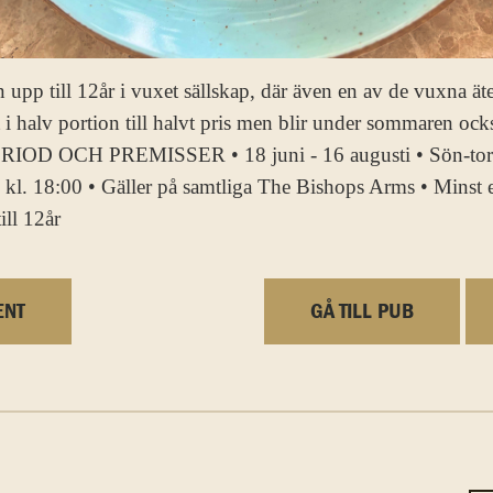
till 12år i vuxet sällskap, där även en av de vuxna äter
 i halv portion till halvt pris men blir under sommaren ocks
ERIOD OCH PREMISSER • 18 juni - 16 augusti • Sön-tor 
 kl. 18:00 • Gäller på samtliga The Bishops Arms • Minst e
ill 12år
ENT
GÅ TILL PUB