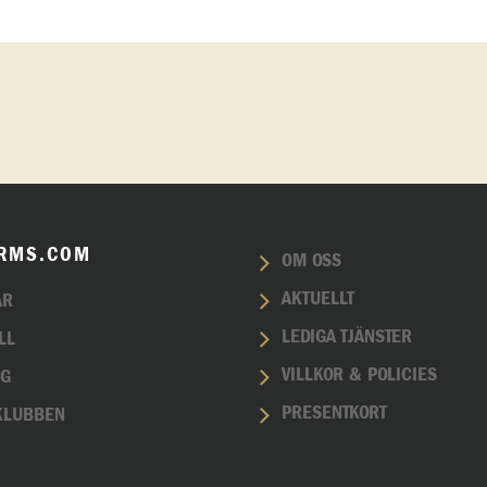
RMS.COM
OM OSS
AKTUELLT
AR
LEDIGA TJÄNSTER
LL
VILLKOR & POLICIES
NG
PRESENTKORT
KLUBBEN