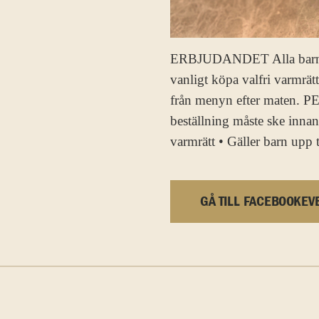
ERBJUDANDET Alla barn upp 
vanligt köpa valfri varmrätt
från menyn efter maten. P
beställning måste ske innan
varmrätt • Gäller barn upp t
GÅ TILL FACEBOOKEV