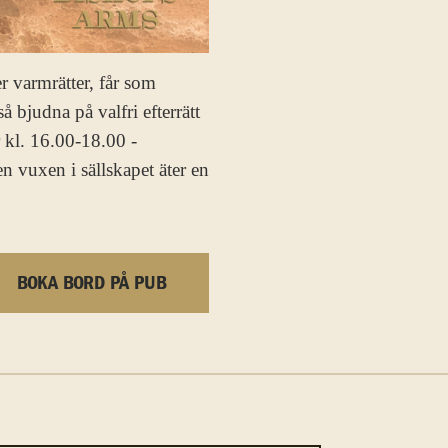
 varmrätter, får som
å bjudna på valfri efterrätt
kl. 16.00-18.00 -
n vuxen i sällskapet äter en
BOKA BORD PÅ PUB