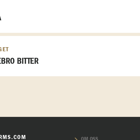
A
GET
BRO BITTER
RMS.COM
OM OSS