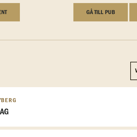
ENT
GÅ TILL PUB
YBERG
DAG