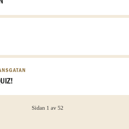
N
ANSGATAN
UIZ!
Sidan 1 av 52