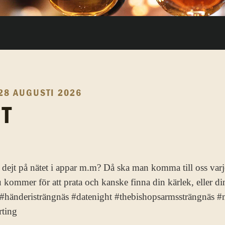
28 AUGUSTI 2026
HT
sta dejt på nätet i appar m.m? Då ska man komma till oss var
kommer för att prata och kanske finna din kärlek, eller d
#händeristrängnäs #datenight #thebishopsarmssträngnäs #m
rting