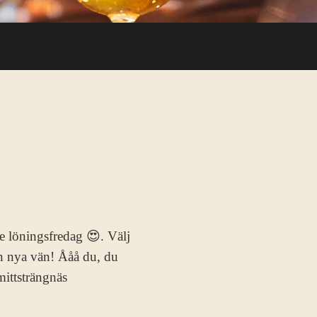
je löningsfredag 😍. Välj
in nya vän! Ååå du, du
ittsträngnäs