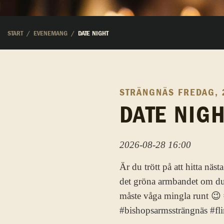
START
EVENEMANG
DATE NIGHT
STRÄNGNÄS
FREDAG, 
DATE NIG
2026-08-28 16:00
Är du trött på att hitta nä
det gröna armbandet om du 
måste våga mingla runt 😉 
#bishopsarmssträngnäs #fli