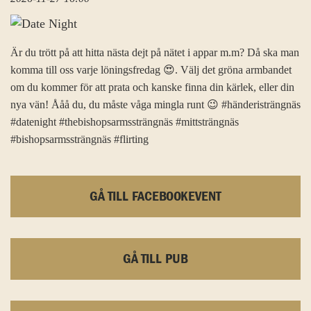
Är du trött på att hitta nästa dejt på nätet i appar m.m? Då ska man
komma till oss varje löningsfredag 😍. Välj det gröna armbandet
om du kommer för att prata och kanske finna din kärlek, eller din
nya vän! Ååå du, du måste våga mingla runt 😉 #händeristrängnäs
#datenight #thebishopsarmssträngnäs #mittsträngnäs
#bishopsarmssträngnäs #flirting
GÅ TILL FACEBOOKEVENT
GÅ TILL PUB