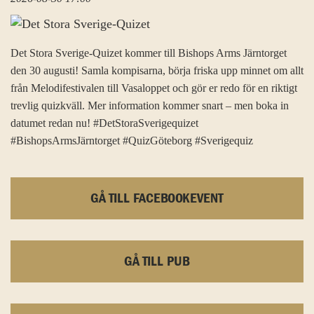
Det Stora Sverige-Quizet kommer till Bishops Arms Järntorget
den 30 augusti! Samla kompisarna, börja friska upp minnet om allt
från Melodifestivalen till Vasaloppet och gör er redo för en riktigt
trevlig quizkväll. Mer information kommer snart – men boka in
datumet redan nu! #DetStoraSverigequizet
#BishopsArmsJärntorget #QuizGöteborg #Sverigequiz
GÅ TILL FACEBOOKEVENT
GÅ TILL PUB