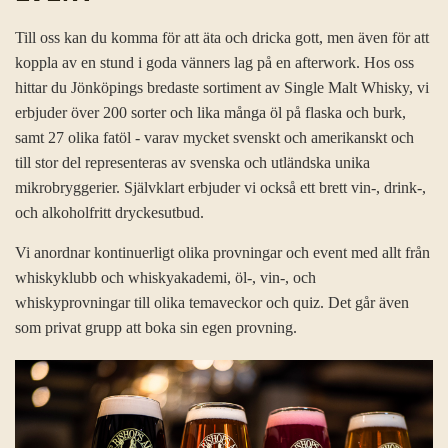
Till oss kan du komma för att äta och dricka gott, men även för att
koppla av en stund i goda vänners lag på en afterwork. Hos oss
hittar du Jönköpings bredaste sortiment av Single Malt Whisky, vi
erbjuder över 200 sorter och lika många öl på flaska och burk,
samt 27 olika fatöl - varav mycket svenskt och amerikanskt och
till stor del representeras av svenska och utländska unika
mikrobryggerier. Självklart erbjuder vi också ett brett vin-, drink-,
och alkoholfritt dryckesutbud.
Vi anordnar kontinuerligt olika provningar och event med allt från
whiskyklubb och whiskyakademi, öl-, vin-, och
whiskyprovningar till olika temaveckor och quiz. Det går även
som privat grupp att boka sin egen provning.