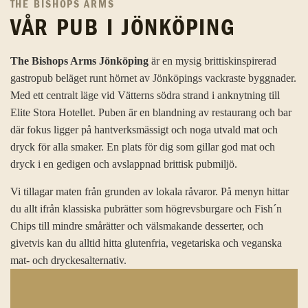
THE BISHOPS ARMS
VÅR PUB I JÖNKÖPING
The Bishops Arms Jönköping
är en mysig brittiskinspirerad
gastropub beläget runt hörnet av Jönköpings vackraste byggnader.
Med ett centralt läge vid Vätterns södra strand i anknytning till
Elite Stora Hotellet. Puben är en blandning av restaurang och bar
där fokus ligger på hantverksmässigt och noga utvald mat och
dryck för alla smaker. En plats för dig som gillar god mat och
dryck i en gedigen och avslappnad brittisk pubmiljö.
Vi tillagar maten från grunden av lokala råvaror. På menyn hittar
du allt ifrån klassiska pubrätter som högrevsburgare och Fish´n
Chips till mindre smårätter och välsmakande desserter, och
givetvis kan du alltid hitta glutenfria, vegetariska och veganska
mat- och dryckesalternativ.