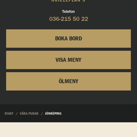
HOTELLPLAN 3
Telefon
036-215 50 22
BOKA BORD
VISA MENY
ÖLMENY
START
VÅRA PUBAR
JÖNKÖPING